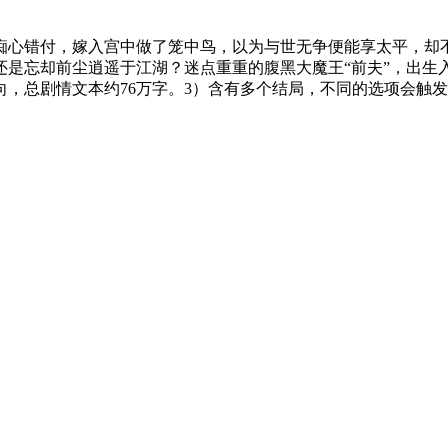
痴心错付，嫁入宫中做了笼中鸟，以为与世无争便能享太平，却
还是忘却前尘逍遥于江湖？迷点重重的腹黑大魔王“前夫”，出生
向，总剧情文本约76万字。3）含有多个结局，不同的选项会触