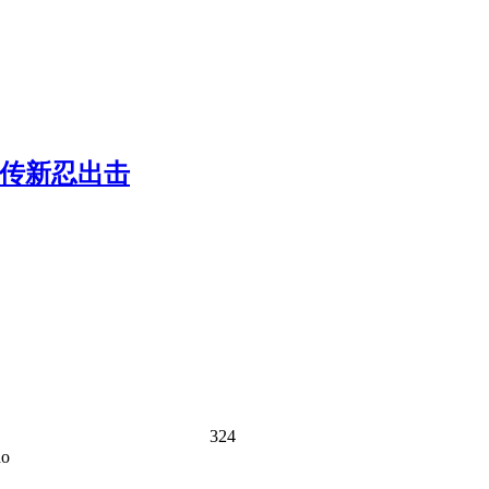
人传新忍出击
324