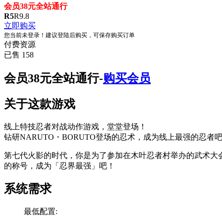
会员38元全站通行
R
5
R
9.8
立即购买
您当前未登录！建议登陆后购买，可保存购买订单
付费资源
已售 158
会员38元全站通行-
购买会员
关于这款游戏
线上特技忍者对战动作游戏，堂堂登场！
钻研NARUTO・BORUTO登场的忍术，成为线上最强的忍者
第七代火影的时代，你是为了参加在木叶忍者村举办的武术大
的称号，成为「忍界最强」吧！
系统需求
最低配置: