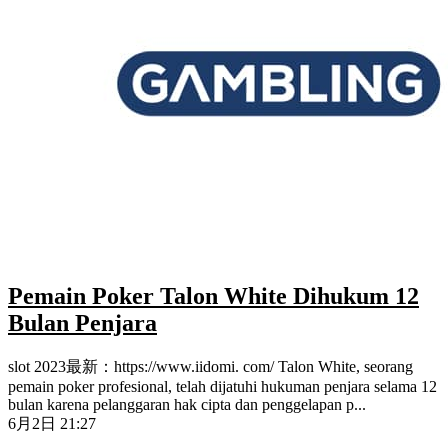
Pemain Poker Talon White Dihukum 12
Bulan Penjara
slot 2023最新：https://www.iidomi. com/ Talon White, seorang
pemain poker profesional, telah dijatuhi hukuman penjara selama 12
bulan karena pelanggaran hak cipta dan penggelapan p...
6月2日 21:27