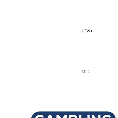
1.3W+
1454