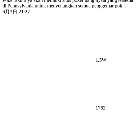
Poker akhirnya akan memiliki situs poker uang nyata yang tersedia
di Pennsylvania untuk menyenangkan semua penggemar pok...
6月2日 21:27
1.5W+
1763