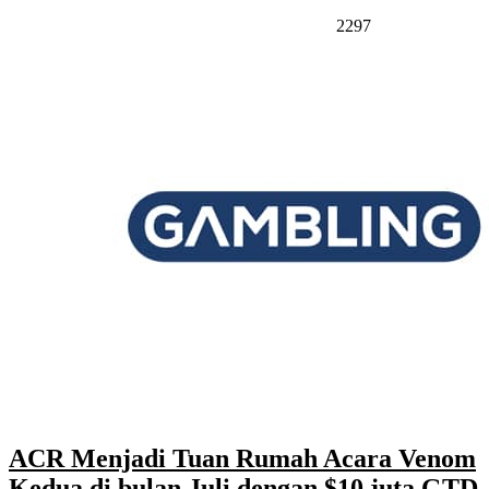
2297
ACR Menjadi Tuan Rumah Acara Venom
Kedua di bulan Juli dengan $10 juta GTD