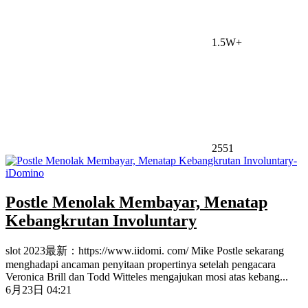
1.5W+
2551
Postle Menolak Membayar, Menatap
Kebangkrutan Involuntary
slot 2023最新：https://www.iidomi. com/ Mike Postle sekarang
menghadapi ancaman penyitaan propertinya setelah pengacara
Veronica Brill dan Todd Witteles mengajukan mosi atas kebang...
6月23日 04:21