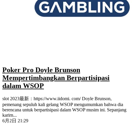
Poker Pro Doyle Brunson
Mempertimbangkan Berpartisipasi
dalam WSOP
slot 2023最新：https://www.iidomi. com/ Doyle Brunson,
pemenang sepuluh kali gelang WSOP mengumumkan bahwa dia
berencana untuk berpartisipasi dalam WSOP musim ini. Sepanjang
karirn...
6月2日 21:29