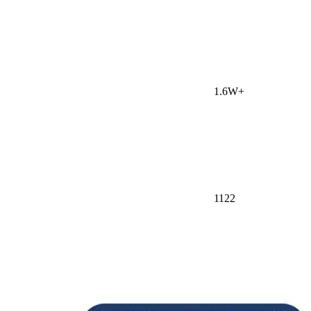
1.6W+
1122