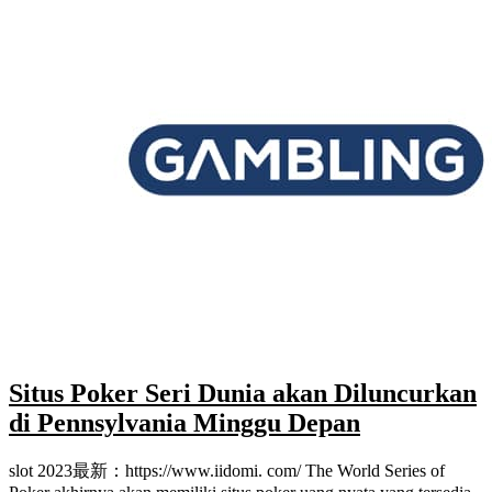
Situs Poker Seri Dunia akan Diluncurkan
di Pennsylvania Minggu Depan
slot 2023最新：https://www.iidomi. com/ The World Series of