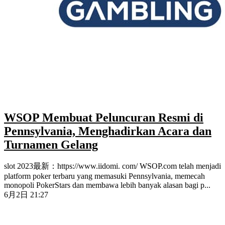
WSOP Membuat Peluncuran Resmi di
Pennsylvania, Menghadirkan Acara dan
Turnamen Gelang
slot 2023最新：https://www.iidomi. com/ WSOP.com telah menjadi
platform poker terbaru yang memasuki Pennsylvania, memecah
monopoli PokerStars dan membawa lebih banyak alasan bagi p...
6月2日 21:27