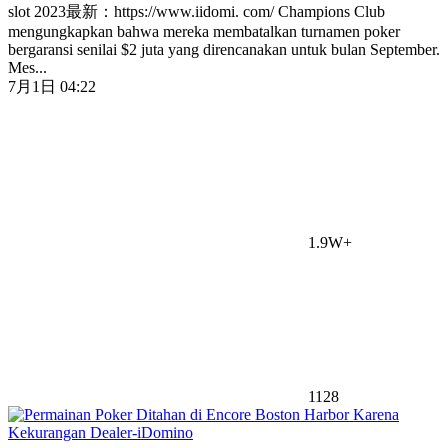
slot 2023最新：https://www.iidomi. com/ Champions Club
mengungkapkan bahwa mereka membatalkan turnamen poker
bergaransi senilai $2 juta yang direncanakan untuk bulan September.
Mes...
7月1日 04:22
1.9W+
1128