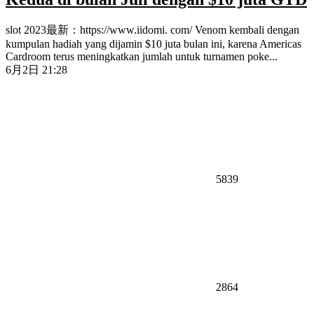
slot 2023最新：https://www.iidomi. com/ Venom kembali dengan
kumpulan hadiah yang dijamin $10 juta bulan ini, karena Americas
Cardroom terus meningkatkan jumlah untuk turnamen poke...
6月2日 21:28
5839
2864