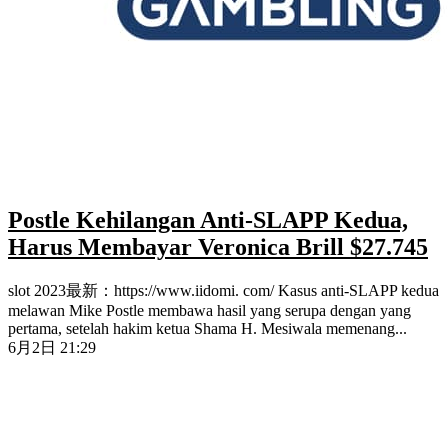
Postle Kehilangan Anti-SLAPP Kedua,
Harus Membayar Veronica Brill $27.745
slot 2023最新：https://www.iidomi. com/ Kasus anti-SLAPP kedua
melawan Mike Postle membawa hasil yang serupa dengan yang
pertama, setelah hakim ketua Shama H. ​​Mesiwala memenang...
6月2日 21:29