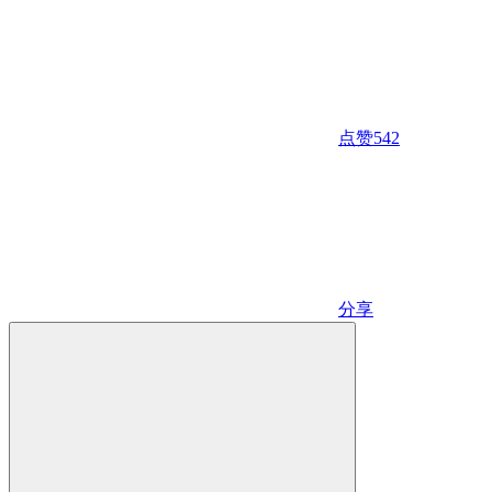
点赞
542
分享