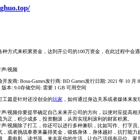
uo.top/
各种方式来积累资金，达到开公司的100万资金，在此过程中会
a-Games发行商: BD Games发行日期: 2021 年 10 月 8 日最低配置:
rectX 版本: 9.0存储空间: 需要 1 GB 可用空间
打工篇是针对还没创业的
玩家
，如何通过身边关系或者媒体来发
你要提早确定自己未来开公司的方向，以便对应提高相
流为正，积少成多，投资翻滚，从而实现利滚利的财富积累。
除了打工，你还可以进行多种兼职，比如写作、打字员
气，或者挑战拳赛来赢得奖金，锻炼身体，身体越好，抗打能力
猫、看电影，读书等，来丰富你的生活，让自己活得有品位。家