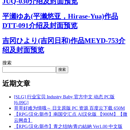
JUQ-030介绍及封面预览
平瀬ゆあ(平濑悠亚，Hirase-Yua)作品
DTT-091介绍及封面预览
吉冈ひより(吉冈日和)作品MEYD-753介
绍及封面预览
搜索
搜索
近期文章
[SLG] 行业宝贝 Industry Baby 官方中文 动态 PC版
[6.09G]
哥哥好难为情哦～ 日文原版 PC 资源 百度云下载 650M
【RPG/汉化/新作】南国交汇点 AI汉化版 【900M】【微
云网盘】
【RPG/汉化/新作】青之结纳/青の結納 Ver1.00 中文版