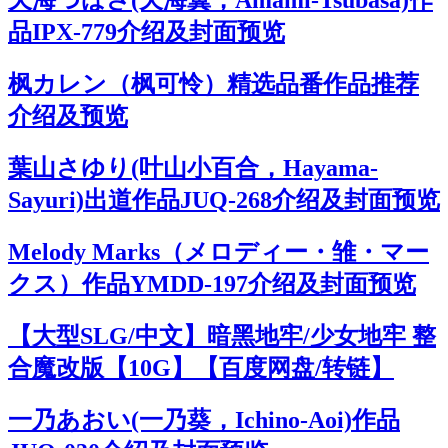
天海つばさ(天海翼，Amami-Tsubasa)作
品IPX-779介绍及封面预览
枫カレン（枫可怜）精选品番作品推荐
介绍及预览
葉山さゆり(叶山小百合，Hayama-
Sayuri)出道作品JUQ-268介绍及封面预览
Melody Marks（メロディー・雏・マー
クス）作品YMDD-197介绍及封面预览
【大型SLG/中文】暗黑地牢/少女地牢 整
合魔改版【10G】【百度网盘/转链】
一乃あおい(一乃葵，Ichino-Aoi)作品