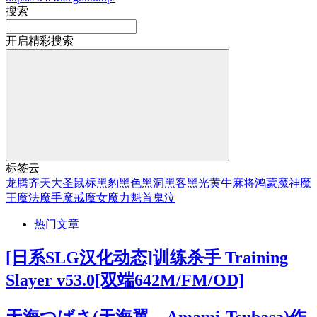
搜索
开启精彩搜索
标签云
龙腾
齐天大圣
鼠标
黑豹
黑色
黑洞
黑客
黑光
黄牛
麻将
鸿蒙
魔神
魔
王
魔法
魔手
魔戒
魔女
魔力
魁首
鬼泣
热门文章
[日系SLG汉化动态]训练杀手 Training
Slayer v53.0[双端642M/FM/OD]