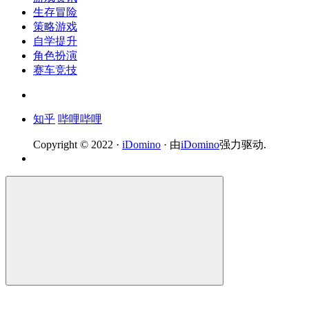
生存冒险
策略游戏
自学提升
角色扮演
赛车竞技
知乎
哔哩哔哩
Copyright © 2022 ·
iDomino
· 由
iDomino
强力驱动.