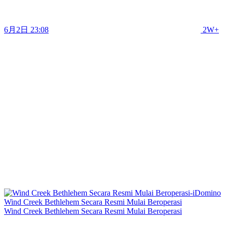
6月2日 23:08
2W+
Wind Creek Bethlehem Secara Resmi Mulai Beroperasi
Wind Creek Bethlehem Secara Resmi Mulai Beroperasi