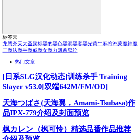
标签云
龙腾
齐天大圣
鼠标
黑豹
黑色
黑洞
黑客
黑光
黄牛
麻将
鸿蒙
魔神
魔
王
魔法
魔手
魔戒
魔女
魔力
魁首
鬼泣
热门文章
[日系SLG汉化动态]训练杀手 Training
Slayer v53.0[双端642M/FM/OD]
天海つばさ(天海翼，Amami-Tsubasa)作
品IPX-779介绍及封面预览
枫カレン（枫可怜）精选品番作品推荐
介绍及预览