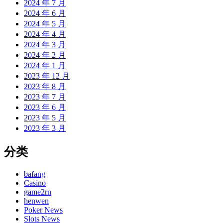
2024 年 7 月
2024 年 6 月
2024 年 5 月
2024 年 4 月
2024 年 3 月
2024 年 2 月
2024 年 1 月
2023 年 12 月
2023 年 8 月
2023 年 7 月
2023 年 6 月
2023 年 5 月
2023 年 3 月
分类
bafang
Casino
game2rn
henwen
Poker News
Slots News