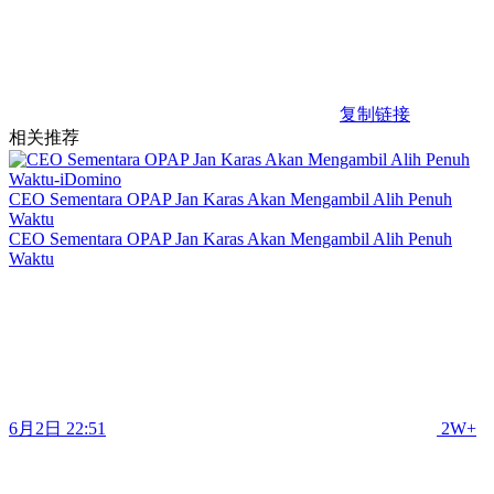
复制链接
相关推荐
CEO Sementara OPAP Jan Karas Akan Mengambil Alih Penuh
Waktu
CEO Sementara OPAP Jan Karas Akan Mengambil Alih Penuh
Waktu
6月2日 22:51
2W+