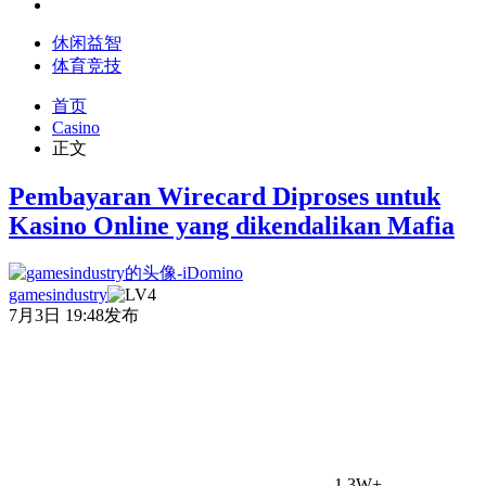
休闲益智
体育竞技
首页
Casino
正文
Pembayaran Wirecard Diproses untuk
Kasino Online yang dikendalikan Mafia
gamesindustry
7月3日 19:48发布
1.3W+