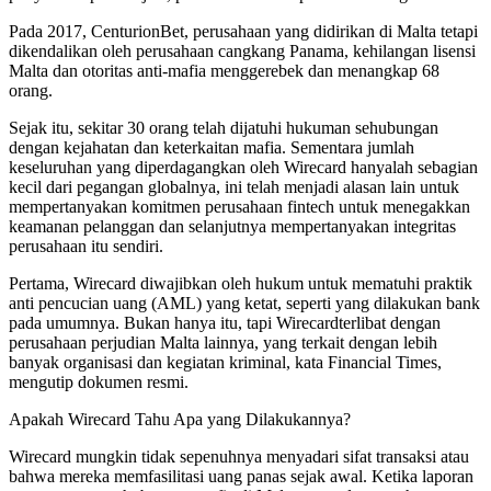
Pada 2017, CenturionBet, perusahaan yang didirikan di Malta tetapi
dikendalikan oleh perusahaan cangkang Panama, kehilangan lisensi
Malta dan otoritas anti-mafia menggerebek dan menangkap 68
orang.
Sejak itu, sekitar 30 orang telah dijatuhi hukuman sehubungan
dengan kejahatan dan keterkaitan mafia. Sementara jumlah
keseluruhan yang diperdagangkan oleh Wirecard hanyalah sebagian
kecil dari pegangan globalnya, ini telah menjadi alasan lain untuk
mempertanyakan komitmen perusahaan fintech untuk menegakkan
keamanan pelanggan dan selanjutnya mempertanyakan integritas
perusahaan itu sendiri.
Pertama, Wirecard diwajibkan oleh hukum untuk mematuhi praktik
anti pencucian uang (AML) yang ketat, seperti yang dilakukan bank
pada umumnya. Bukan hanya itu, tapi Wirecardterlibat dengan
perusahaan perjudian Malta lainnya, yang terkait dengan lebih
banyak organisasi dan kegiatan kriminal, kata Financial Times,
mengutip dokumen resmi.
Apakah Wirecard Tahu Apa yang Dilakukannya?
Wirecard mungkin tidak sepenuhnya menyadari sifat transaksi atau
bahwa mereka memfasilitasi uang panas sejak awal. Ketika laporan