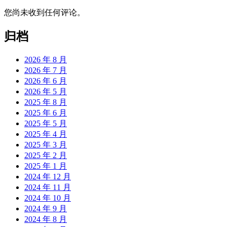
您尚未收到任何评论。
归档
2026 年 8 月
2026 年 7 月
2026 年 6 月
2026 年 5 月
2025 年 8 月
2025 年 6 月
2025 年 5 月
2025 年 4 月
2025 年 3 月
2025 年 2 月
2025 年 1 月
2024 年 12 月
2024 年 11 月
2024 年 10 月
2024 年 9 月
2024 年 8 月