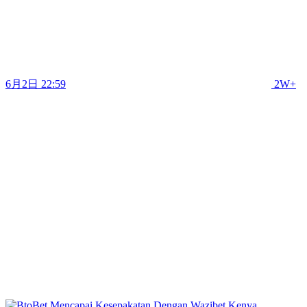
6月2日 22:59
2W+