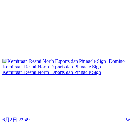
Kemitraan Resmi North Esports dan Pinnacle Sign
Kemitraan Resmi North Esports dan Pinnacle Sign
6月2日 22:49
2W+