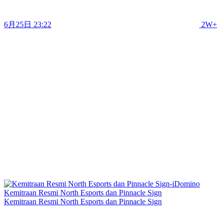
6月25日 23:22
2W+
Kemitraan Resmi North Esports dan Pinnacle Sign
Kemitraan Resmi North Esports dan Pinnacle Sign