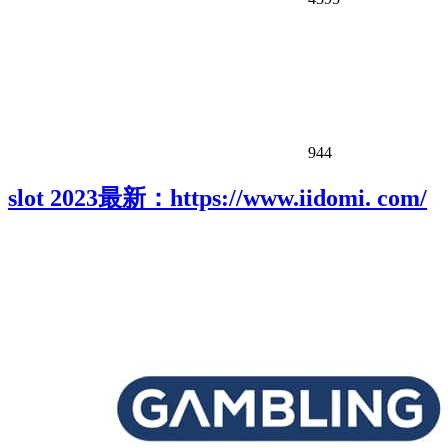
944
slot 2023最新：https://www.iidomi. com/