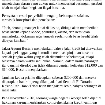
menetapkan alasan yang cukup untuk mencurigai pasangan tersebut
telah menjalankan kegiatan ilegal bersama.
Pernyataan resmi penyelidik mengutip beberapa kesalahan,
termasuk konspirasi dan pemalsuan:
“Pich, seorang manajer lantai di kasino, diduga akan memberikan
batas kredit kepada Mooc, pelindung kasino, dan kemudian
memalsukan dokumen agar tampak seolah-olah batas kredit telah
dibayar kembali.”
Jaksa Agung Becerra menjelaskan bahwa jalur kredit ini ditawarkan
kepada pelanggan yang kemudian melunasi pinjaman tersebut
setelah jangka waktu yang telah ditentukan sebelumnya, tetapi
biasanya dalam waktu satu bulan. Namun, dalam kasus pasangan
itu, dana ini disedot dan tidak dilunasi dengan kelipatan $12.000 dan
$14.000, Becerra menjelaskan.
Jaminan kedua pria itu ditetapkan sebesar $200.000 dan mereka
diharapkan hadir di pengadilan pada hari Senin di El Dorado.
Kasino Red HawkTribal telah mengalami lebih banyak serangan di
masa lalu.
Pada November 2018, seorang warga negara Georgia telah dijatuhi
hukuman karena menjalankan comprehenskema kredit yang luas