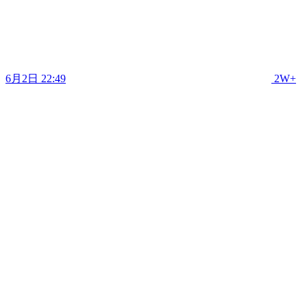
6月2日 22:49
2W+