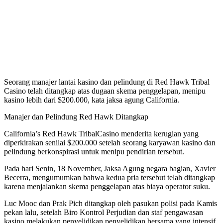
Seorang manajer lantai kasino dan pelindung di Red Hawk Tribal
Casino telah ditangkap atas dugaan skema penggelapan, menipu
kasino lebih dari $200.000, kata jaksa agung California.
Manajer dan Pelindung Red Hawk Ditangkap
California’s Red Hawk TribalCasino menderita kerugian yang
diperkirakan senilai $200.000 setelah seorang karyawan kasino dan
pelindung berkonspirasi untuk menipu pendirian tersebut.
Pada hari Senin, 18 November, Jaksa Agung negara bagian, Xavier
Becerra, mengumumkan bahwa kedua pria tersebut telah ditangkap
karena menjalankan skema penggelapan atas biaya operator suku.
Luc Mooc dan Prak Pich ditangkap oleh pasukan polisi pada Kamis
pekan lalu, setelah Biro Kontrol Perjudian dan staf pengawasan
kasino melakukan penyelidikan.penyelidikan bersama yang intensif,