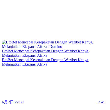
BtoBet Mencapai Kesepakatan Dengan Wazibet Kenya,
Melanjutkan Ekspansi Afrika
BtoBet Mencapai Kesepakatan Dengan Wazibet Kenya,
Melanjutkan Ekspansi Afrika
6月2日 22:59
2W+