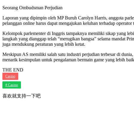
Seorang Ombudsman Perjudian
Laporan yang dipimpin oleh MP Buruh Carolyn Harris, anggota par
pelanggan online harus dapat mengajukan keluhan terhadap operator 
Kelompok parlementer di Inggris tampaknya memiliki sikap yang lebi
langkah yang dianggap telah “merugikan bangsa” selama mandat Prime 
juga mendukung peraturan yang lebih ketat.
Meskipun AS memiliki salah satu industri perjudian terbesar di duni
menarik kesimpulan untuk pengalaman bermain game yang lebih baik
THE END
Casino
# Casino
喜欢就支持一下吧