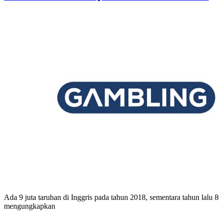
Ada 9 juta taruhan di Inggris pada tahun 2018, sementara tahun lalu
mengungkapkan