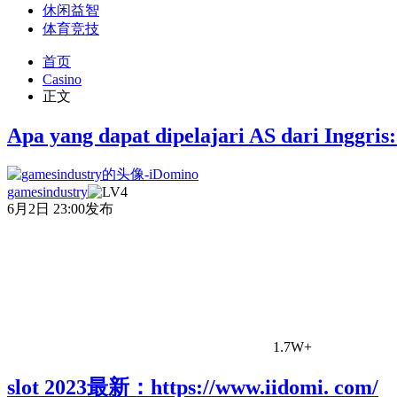
休闲益智
体育竞技
首页
Casino
正文
Apa yang dapat dipelajari AS dari Inggr
gamesindustry
6月2日 23:00发布
1.7W+
slot 2023最新：https://www.iidomi. com/