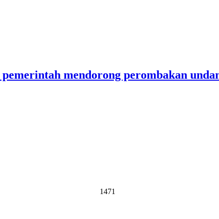
is: pemerintah mendorong perombakan undan
1471