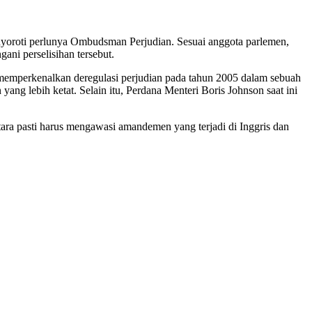
yoroti perlunya Ombudsman Perjudian. Sesuai anggota parlemen,
ni perselisihan tersebut.
h memperkenalkan deregulasi perjudian pada tahun 2005 dalam sebuah
ng lebih ketat. Selain itu, Perdana Menteri Boris Johnson saat ini
Utara pasti harus mengawasi amandemen yang terjadi di Inggris dan