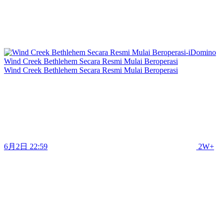
Wind Creek Bethlehem Secara Resmi Mulai Beroperasi
Wind Creek Bethlehem Secara Resmi Mulai Beroperasi
6月2日 22:59
2W+