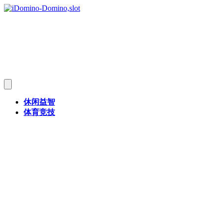
休闲益智
体育竞技