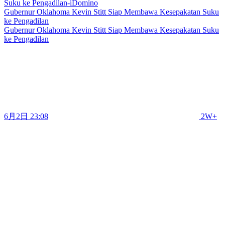
Gubernur Oklahoma Kevin Stitt Siap Membawa Kesepakatan Suku
ke Pengadilan
Gubernur Oklahoma Kevin Stitt Siap Membawa Kesepakatan Suku
ke Pengadilan
6月2日 23:08
2W+