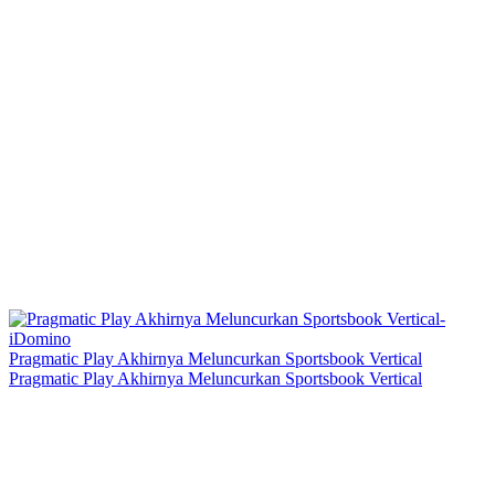
Pragmatic Play Akhirnya Meluncurkan Sportsbook Vertical
Pragmatic Play Akhirnya Meluncurkan Sportsbook Vertical