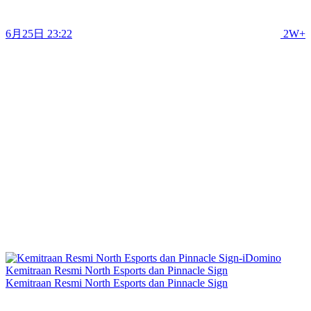
6月25日 23:22
2W+
Kemitraan Resmi North Esports dan Pinnacle Sign
Kemitraan Resmi North Esports dan Pinnacle Sign