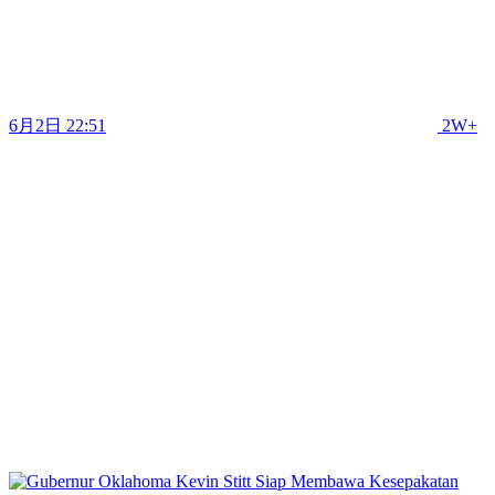
6月2日 22:51
2W+