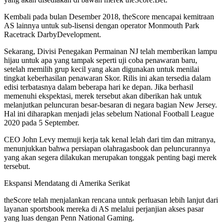
Kembali pada bulan Desember 2018, theScore mencapai kemitraan
AS lainnya untuk sub-lisensi dengan operator Monmouth Park
Racetrack DarbyDevelopment.
Sekarang, Divisi Penegakan Permainan NJ telah memberikan lampu
hijau untuk apa yang tampak seperti uji coba penawaran baru,
setelah memilih grup kecil yang akan digunakan untuk menilai
tingkat keberhasilan penawaran Skor. Rilis ini akan tersedia dalam
edisi terbatasnya dalam beberapa hari ke depan. Jika berhasil
memenuhi ekspektasi, merek tersebut akan diberikan hak untuk
melanjutkan peluncuran besar-besaran di negara bagian New Jersey.
Hal ini diharapkan menjadi jelas sebelum National Football League
2020 pada 5 September.
CEO John Levy memuji kerja tak kenal lelah dari tim dan mitranya,
menunjukkan bahwa persiapan olahragasbook dan peluncurannya
yang akan segera dilakukan merupakan tonggak penting bagi merek
tersebut.
Ekspansi Mendatang di Amerika Serikat
theScore telah menjalankan rencana untuk perluasan lebih lanjut dari
layanan sportsbook mereka di AS melalui perjanjian akses pasar
yang luas dengan Penn National Gaming.