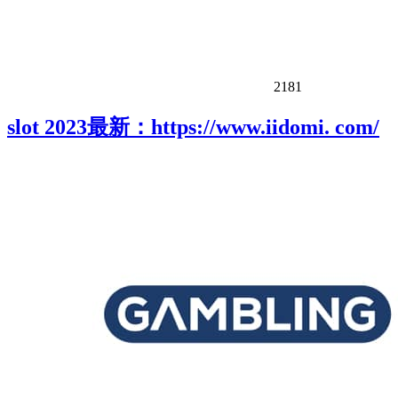
2181
slot 2023最新：https://www.iidomi. com/