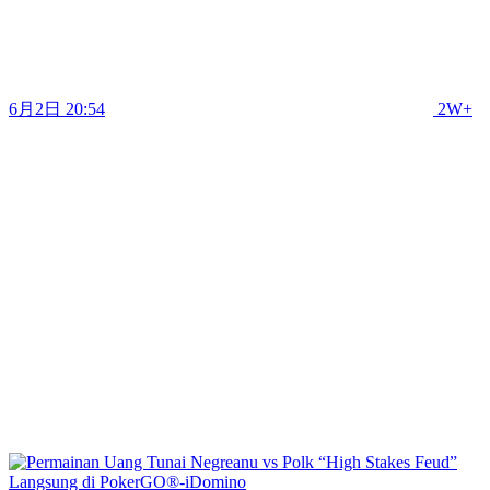
6月2日 20:54
2W+