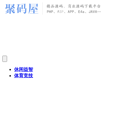
休闲益智
体育竞技