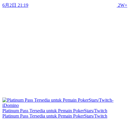
6月2日 21:19
2W+
Platinum Pass Tersedia untuk Pemain PokerStars/Twitch
Platinum Pass Tersedia untuk Pemain PokerStars/Twitch