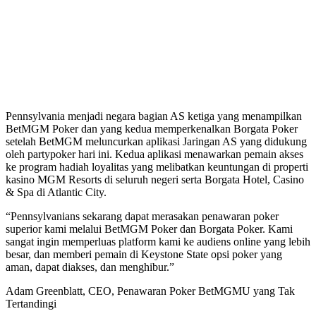
Pennsylvania menjadi negara bagian AS ketiga yang menampilkan
BetMGM Poker dan yang kedua memperkenalkan Borgata Poker
setelah BetMGM meluncurkan aplikasi Jaringan AS yang didukung
oleh partypoker hari ini. Kedua aplikasi menawarkan pemain akses
ke program hadiah loyalitas yang melibatkan keuntungan di properti
kasino MGM Resorts di seluruh negeri serta Borgata Hotel, Casino
& Spa di Atlantic City.
“Pennsylvanians sekarang dapat merasakan penawaran poker
superior kami melalui BetMGM Poker dan Borgata Poker. Kami
sangat ingin memperluas platform kami ke audiens online yang lebih
besar, dan memberi pemain di Keystone State opsi poker yang
aman, dapat diakses, dan menghibur.”
Adam Greenblatt, CEO, Penawaran Poker BetMGMU yang Tak
Tertandingi