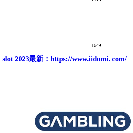
1649
slot 2023最新：https://www.iidomi. com/