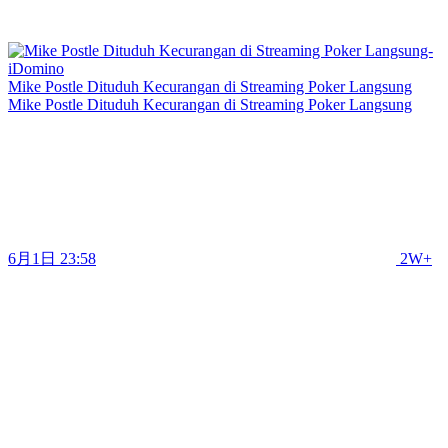
Mike Postle Dituduh Kecurangan di Streaming Poker Langsung
Mike Postle Dituduh Kecurangan di Streaming Poker Langsung
6月1日 23:58
2W+