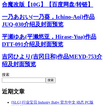
合魔改版【10G】【百度网盘/转链】
一乃あおい(一乃葵，Ichino-Aoi)作品
JUQ-030介绍及封面预览
平瀬ゆあ(平濑悠亚，Hirase-Yua)作品
DTT-091介绍及封面预览
吉冈ひより(吉冈日和)作品MEYD-753介
绍及封面预览
搜索
搜索
近期文章
[SLG] 行业宝贝 Industry Baby 官方中文 动态 PC版