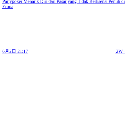
Partypoker Menarik Diri dari Pasar yang Tidak Berlisensi Penuh di
Eropa
6月2日 21:17
2W+