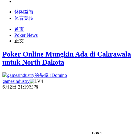
休闲益智
体育竞技
首页
Poker News
正文
Poker Online Mungkin Ada di Cakrawala
untuk North Dakota
gamesindustry
6月2日 21:19发布
9084