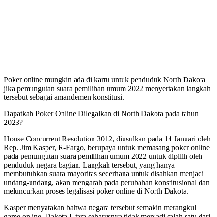
Poker online mungkin ada di kartu untuk penduduk North Dakota
jika pemungutan suara pemilihan umum 2022 menyertakan langkah
tersebut sebagai amandemen konstitusi.
Dapatkah Poker Online Dilegalkan di North Dakota pada tahun
2023?
House Concurrent Resolution 3012, diusulkan pada 14 Januari oleh
Rep. Jim Kasper, R-Fargo, berupaya untuk memasang poker online
pada pemungutan suara pemilihan umum 2022 untuk dipilih oleh
penduduk negara bagian. Langkah tersebut, yang hanya
membutuhkan suara mayoritas sederhana untuk disahkan menjadi
undang-undang, akan mengarah pada perubahan konstitusional dan
meluncurkan proses legalisasi poker online di North Dakota.
Kasper menyatakan bahwa negara tersebut semakin merangkul
game online. Dakota Utara seharusnya tidak menjadi salah satu dari