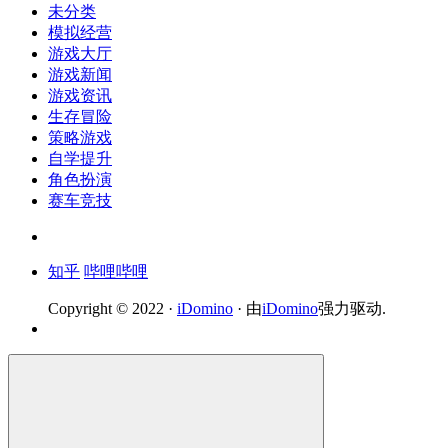
未分类
模拟经营
游戏大厅
游戏新闻
游戏资讯
生存冒险
策略游戏
自学提升
角色扮演
赛车竞技
知乎
哔哩哔哩
Copyright © 2022 ·
iDomino
· 由
iDomino
强力驱动.