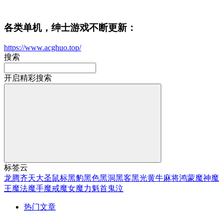
各类单机，绅士游戏不断更新：
https://www.acghuo.top/
搜索
开启精彩搜索
标签云
龙腾
齐天大圣
鼠标
黑豹
黑色
黑洞
黑客
黑光
黄牛
麻将
鸿蒙
魔神
魔
王
魔法
魔手
魔戒
魔女
魔力
魁首
鬼泣
热门文章