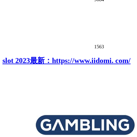
1563
slot 2023最新：https://www.iidomi. com/