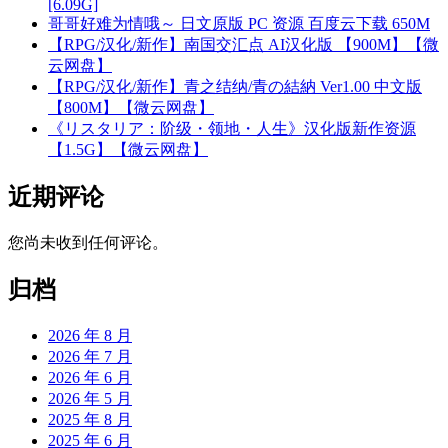
[6.09G]
哥哥好难为情哦～ 日文原版 PC 资源 百度云下载 650M
【RPG/汉化/新作】南国交汇点 AI汉化版 【900M】【微
云网盘】
【RPG/汉化/新作】青之结纳/青の結納 Ver1.00 中文版
【800M】【微云网盘】
《リスタリア：阶级・领地・人生》汉化版新作资源
【1.5G】【微云网盘】
近期评论
您尚未收到任何评论。
归档
2026 年 8 月
2026 年 7 月
2026 年 6 月
2026 年 5 月
2025 年 8 月
2025 年 6 月