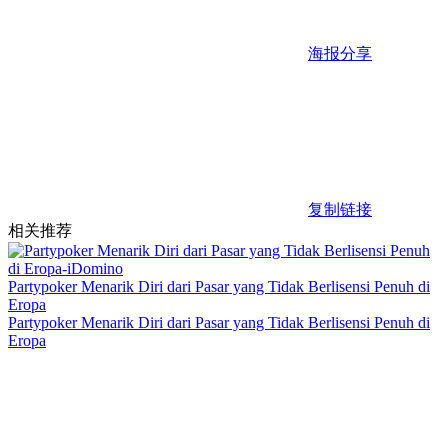
海报分享
复制链接
相关推荐
Partypoker Menarik Diri dari Pasar yang Tidak Berlisensi Penuh di
Eropa
Partypoker Menarik Diri dari Pasar yang Tidak Berlisensi Penuh di
Eropa