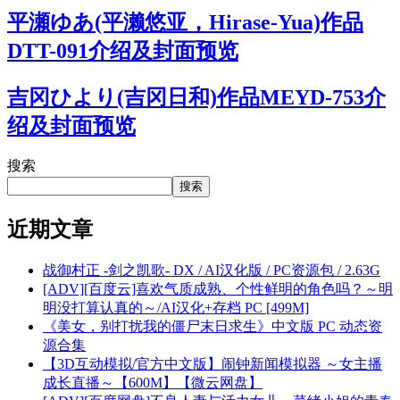
平瀬ゆあ(平濑悠亚，Hirase-Yua)作品
DTT-091介绍及封面预览
吉冈ひより(吉冈日和)作品MEYD-753介
绍及封面预览
搜索
搜索
近期文章
战御村正 -剑之凯歌- DX / AI汉化版 / PC资源包 / 2.63G
[ADV][百度云]喜欢气质成熟、个性鲜明的角色吗？～明
明没打算认真的～/AI汉化+存档 PC [499M]
《美女，别打扰我的僵尸末日求生》中文版 PC 动态资
源合集
【3D互动模拟/官方中文版】闹钟新闻模拟器 ～女主播
成长直播～【600M】【微云网盘】