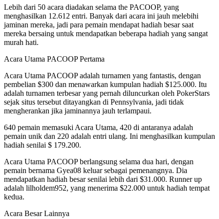
Lebih dari 50 acara diadakan selama the PACOOP, yang
menghasilkan 12.612 entri. Banyak dari acara ini jauh melebihi
jaminan mereka, jadi para pemain mendapat hadiah besar saat
mereka bersaing untuk mendapatkan beberapa hadiah yang sangat
murah hati.
Acara Utama PACOOP Pertama
Acara Utama PACOOP adalah turnamen yang fantastis, dengan
pembelian $300 dan menawarkan kumpulan hadiah $125.000. Itu
adalah turnamen terbesar yang pernah diluncurkan oleh PokerStars
sejak situs tersebut ditayangkan di Pennsylvania, jadi tidak
mengherankan jika jaminannya jauh terlampaui.
640 pemain memasuki Acara Utama, 420 di antaranya adalah
pemain unik dan 220 adalah entri ulang. Ini menghasilkan kumpulan
hadiah senilai $ 179.200.
Acara Utama PACOOP berlangsung selama dua hari, dengan
pemain bernama Gyea08 keluar sebagai pemenangnya. Dia
mendapatkan hadiah besar senilai lebih dari $31.000. Runner up
adalah lilholdem952, yang menerima $22.000 untuk hadiah tempat
kedua.
Acara Besar Lainnya