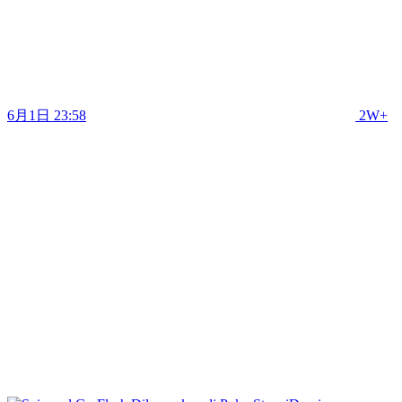
6月1日 23:58
2W+