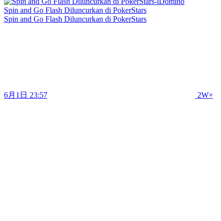
Spin and Go Flash Diluncurkan di PokerStars
Spin and Go Flash Diluncurkan di PokerStars
6月1日 23:57
2W+