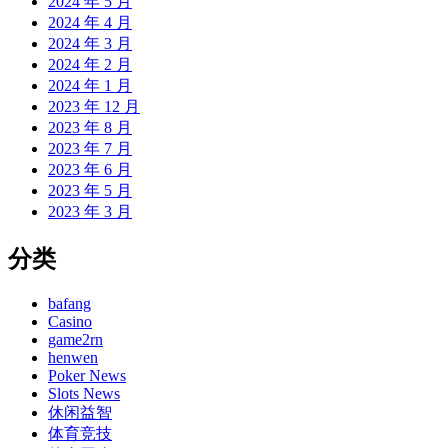
2024 年 5 月
2024 年 4 月
2024 年 3 月
2024 年 2 月
2024 年 1 月
2023 年 12 月
2023 年 8 月
2023 年 7 月
2023 年 6 月
2023 年 5 月
2023 年 3 月
分类
bafang
Casino
game2rn
henwen
Poker News
Slots News
休闲益智
体育竞技