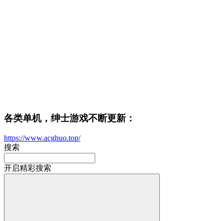
各类单机，绅士游戏不断更新：
https://www.acghuo.top/
搜索
开启精彩搜索