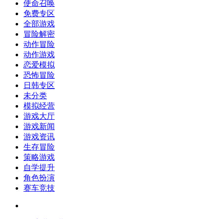
使命召唤
免费专区
全部游戏
冒险解密
动作冒险
动作游戏
恋爱模拟
恐怖冒险
日韩专区
未分类
模拟经营
游戏大厅
游戏新闻
游戏资讯
生存冒险
策略游戏
自学提升
角色扮演
赛车竞技