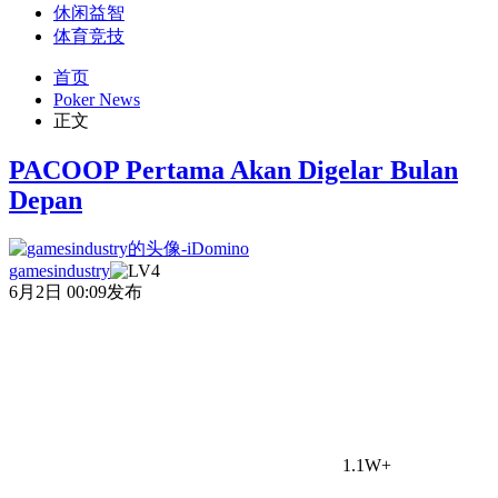
休闲益智
体育竞技
首页
Poker News
正文
PACOOP Pertama Akan Digelar Bulan
Depan
gamesindustry
6月2日 00:09发布
1.1W+