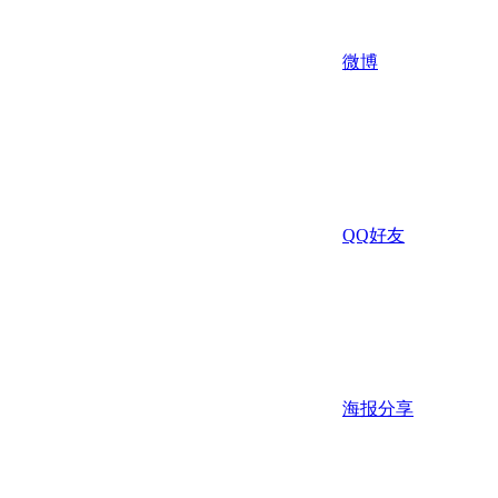
微博
QQ好友
海报分享