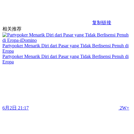
复制链接
相关推荐
Partypoker Menarik Diri dari Pasar yang Tidak Berlisensi Penuh di
Eropa
Partypoker Menarik Diri dari Pasar yang Tidak Berlisensi Penuh di
Eropa
6月2日 21:17
2W+