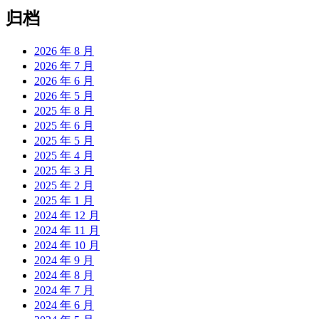
归档
2026 年 8 月
2026 年 7 月
2026 年 6 月
2026 年 5 月
2025 年 8 月
2025 年 6 月
2025 年 5 月
2025 年 4 月
2025 年 3 月
2025 年 2 月
2025 年 1 月
2024 年 12 月
2024 年 11 月
2024 年 10 月
2024 年 9 月
2024 年 8 月
2024 年 7 月
2024 年 6 月