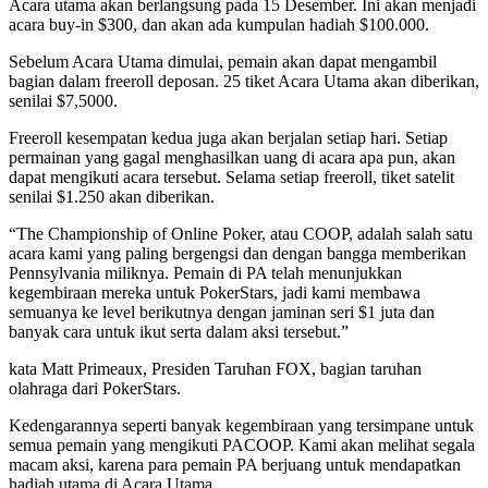
Acara utama akan berlangsung pada 15 Desember. Ini akan menjadi
acara buy-in $300, dan akan ada kumpulan hadiah $100.000.
Sebelum Acara Utama dimulai, pemain akan dapat mengambil
bagian dalam freeroll deposan. 25 tiket Acara Utama akan diberikan,
senilai $7,5000.
Freeroll kesempatan kedua juga akan berjalan setiap hari. Setiap
permainan yang gagal menghasilkan uang di acara apa pun, akan
dapat mengikuti acara tersebut. Selama setiap freeroll, tiket satelit
senilai $1.250 akan diberikan.
“The Championship of Online Poker, atau COOP, adalah salah satu
acara kami yang paling bergengsi dan dengan bangga memberikan
Pennsylvania miliknya. Pemain di PA telah menunjukkan
kegembiraan mereka untuk PokerStars, jadi kami membawa
semuanya ke level berikutnya dengan jaminan seri $1 juta dan
banyak cara untuk ikut serta dalam aksi tersebut.”
kata Matt Primeaux, Presiden Taruhan FOX, bagian taruhan
olahraga dari PokerStars.
Kedengarannya seperti banyak kegembiraan yang tersimpane untuk
semua pemain yang mengikuti PACOOP. Kami akan melihat segala
macam aksi, karena para pemain PA berjuang untuk mendapatkan
hadiah utama di Acara Utama.