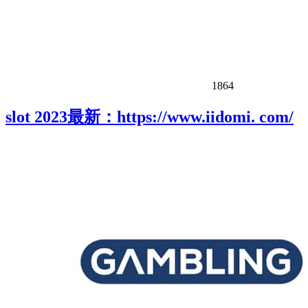
1864
slot 2023最新：https://www.iidomi. com/