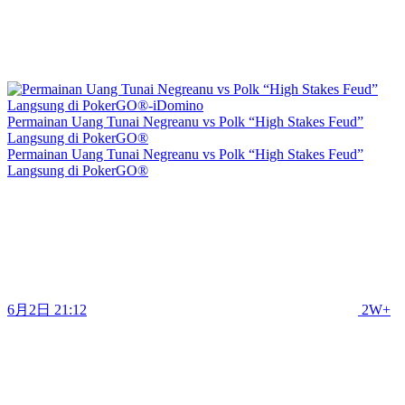
Permainan Uang Tunai Negreanu vs Polk “High Stakes Feud”
Langsung di PokerGO®
Permainan Uang Tunai Negreanu vs Polk “High Stakes Feud”
Langsung di PokerGO®
6月2日 21:12
2W+