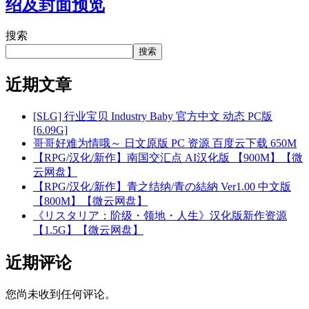
绍及封面预览
搜索
搜索
近期文章
[SLG] 行业宝贝 Industry Baby 官方中文 动态 PC版
[6.09G]
哥哥好难为情哦～ 日文原版 PC 资源 百度云下载 650M
【RPG/汉化/新作】南国交汇点 AI汉化版 【900M】【微
云网盘】
【RPG/汉化/新作】青之结纳/青の結納 Ver1.00 中文版
【800M】【微云网盘】
《リスタリア：阶级・领地・人生》汉化版新作资源
【1.5G】【微云网盘】
近期评论
您尚未收到任何评论。