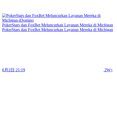
PokerStars dan FoxBet Meluncurkan Layanan Mereka di Michigan
PokerStars dan FoxBet Meluncurkan Layanan Mereka di Michigan
6月2日 21:19
2W+