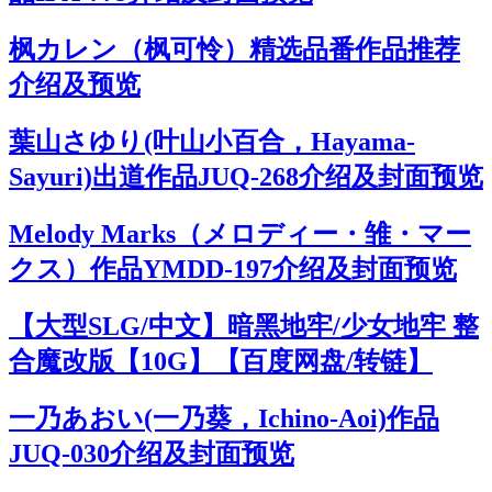
枫カレン（枫可怜）精选品番作品推荐
介绍及预览
葉山さゆり(叶山小百合，Hayama-
Sayuri)出道作品JUQ-268介绍及封面预览
Melody Marks（メロディー・雏・マー
クス）作品YMDD-197介绍及封面预览
【大型SLG/中文】暗黑地牢/少女地牢 整
合魔改版【10G】【百度网盘/转链】
一乃あおい(一乃葵，Ichino-Aoi)作品
JUQ-030介绍及封面预览