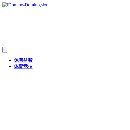
休闲益智
体育竞技