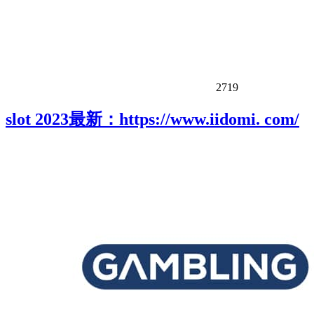
2719
slot 2023最新：https://www.iidomi. com/