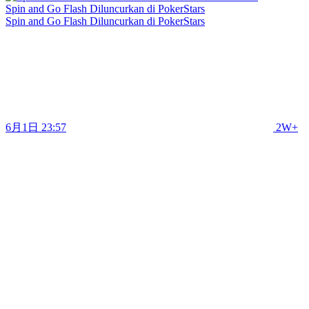
Spin and Go Flash Diluncurkan di PokerStars
Spin and Go Flash Diluncurkan di PokerStars
6月1日 23:57
2W+