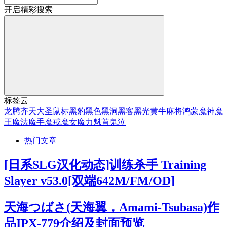
开启精彩搜索
标签云
龙腾
齐天大圣
鼠标
黑豹
黑色
黑洞
黑客
黑光
黄牛
麻将
鸿蒙
魔神
魔
王
魔法
魔手
魔戒
魔女
魔力
魁首
鬼泣
热门文章
[日系SLG汉化动态]训练杀手 Training
Slayer v53.0[双端642M/FM/OD]
天海つばさ(天海翼，Amami-Tsubasa)作
品IPX-779介绍及封面预览