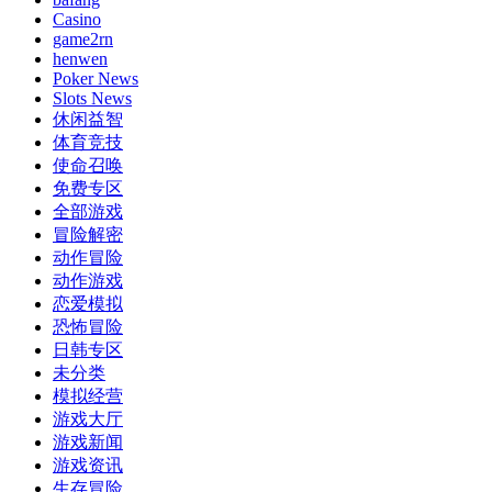
Casino
game2rn
henwen
Poker News
Slots News
休闲益智
体育竞技
使命召唤
免费专区
全部游戏
冒险解密
动作冒险
动作游戏
恋爱模拟
恐怖冒险
日韩专区
未分类
模拟经营
游戏大厅
游戏新闻
游戏资讯
生存冒险