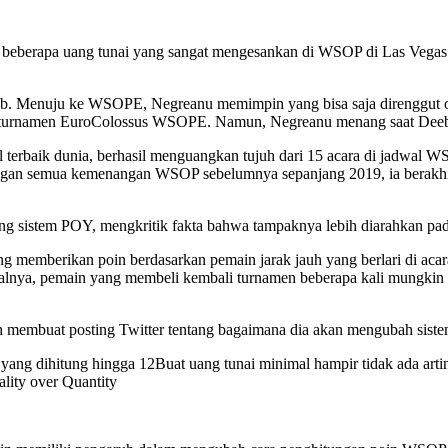
eberapa uang tunai yang sangat mengesankan di WSOP di Las Vegas (yan
eeb. Menuju ke WSOPE, Negreanu memimpin yang bisa saja direnggut 
i di turnamen EuroColossus WSOPE. Namun, Negreanu menang saat Deeb b
al terbaik dunia, berhasil menguangkan tujuh dari 15 acara di jadwa
ngan semua kemenangan WSOP sebelumnya sepanjang 2019, ia berakhir 
ng sistem POY, mengkritik fakta bahwa tampaknya lebih diarahkan pada
memberikan poin berdasarkan pemain jarak jauh yang berlari di acara 
alnya, pemain yang membeli kembali turnamen beberapa kali mungkin 
h membuat posting Twitter tentang bagaimana dia akan mengubah sistem
ang dihitung hingga 12Buat uang tunai minimal hampir tidak ada artin
lity over Quantity