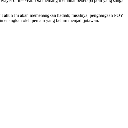
layer of the Year. Dia memang membuat beberapa poin yang sangat
OP Tahun Ini akan memenangkan hadiah; misalnya, penghargaan POY
i dimenangkan oleh pemain yang belum menjadi jutawan.