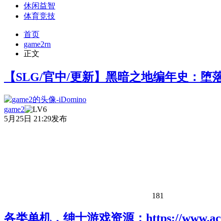
休闲益智
体育竞技
首页
game2rn
正文
【SLG/官中/更新】黑暗之地编年史：堕落精灵 D
game2
5月25日 21:29发布
181
各类单机，绅士游戏资源：https://www.acgh