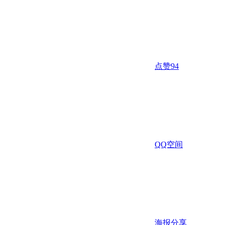
点赞
94
QQ空间
海报分享