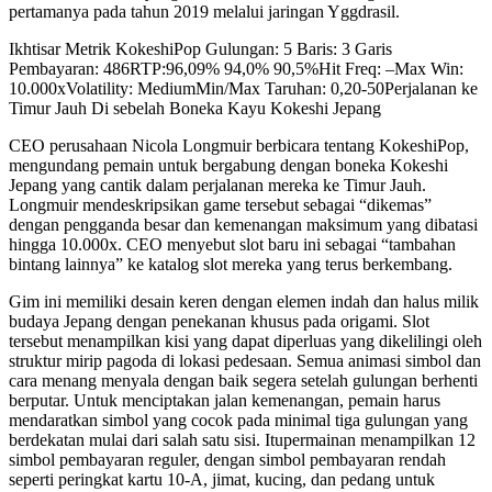
pertamanya pada tahun 2019 melalui jaringan Yggdrasil.
Ikhtisar Metrik KokeshiPop Gulungan: 5 Baris: 3 Garis
Pembayaran: 486RTP:96,09% 94,0% 90,5%Hit Freq: –Max Win:
10.000xVolatility: MediumMin/Max Taruhan: 0,20-50Perjalanan ke
Timur Jauh Di sebelah Boneka Kayu Kokeshi Jepang
CEO perusahaan Nicola Longmuir berbicara tentang KokeshiPop,
mengundang pemain untuk bergabung dengan boneka Kokeshi
Jepang yang cantik dalam perjalanan mereka ke Timur Jauh.
Longmuir mendeskripsikan game tersebut sebagai “dikemas”
dengan pengganda besar dan kemenangan maksimum yang dibatasi
hingga 10.000x. CEO menyebut slot baru ini sebagai “tambahan
bintang lainnya” ke katalog slot mereka yang terus berkembang.
Gim ini memiliki desain keren dengan elemen indah dan halus milik
budaya Jepang dengan penekanan khusus pada origami. Slot
tersebut menampilkan kisi yang dapat diperluas yang dikelilingi oleh
struktur mirip pagoda di lokasi pedesaan. Semua animasi simbol dan
cara menang menyala dengan baik segera setelah gulungan berhenti
berputar. Untuk menciptakan jalan kemenangan, pemain harus
mendaratkan simbol yang cocok pada minimal tiga gulungan yang
berdekatan mulai dari salah satu sisi. Itupermainan menampilkan 12
simbol pembayaran reguler, dengan simbol pembayaran rendah
seperti peringkat kartu 10-A, jimat, kucing, dan pedang untuk