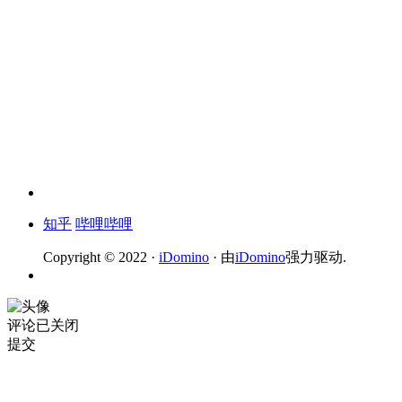
知乎
哔哩哔哩
Copyright © 2022 ·
iDomino
· 由
iDomino
强力驱动.
评论已关闭
提交