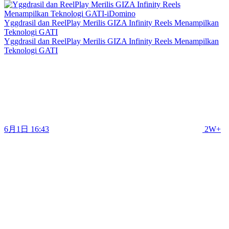
Yggdrasil dan ReelPlay Merilis GIZA Infinity Reels Menampilkan
Teknologi GATI
Yggdrasil dan ReelPlay Merilis GIZA Infinity Reels Menampilkan
Teknologi GATI
6月1日 16:43
2W+