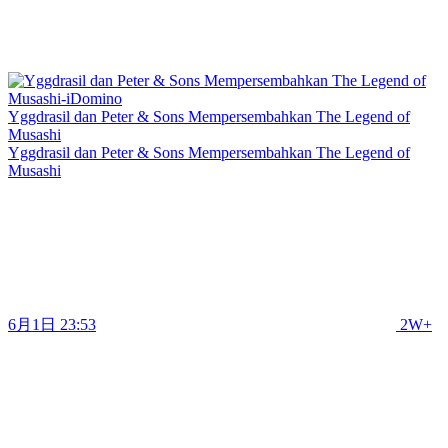
Yggdrasil dan Peter & Sons Mempersembahkan The Legend of
Musashi
Yggdrasil dan Peter & Sons Mempersembahkan The Legend of
Musashi
6月1日 23:53
2W+